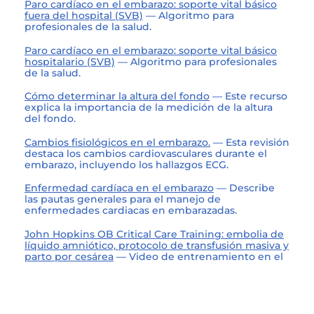
Paro cardíaco en el embarazo: soporte vital básico
fuera del hospital (SVB)
— Algoritmo para
profesionales de la salud.
Paro cardíaco en el embarazo: soporte vital básico
hospitalario (SVB)
— Algoritmo para profesionales
de la salud.
Cómo determinar la altura del fondo
— Este recurso
explica la importancia de la medición de la altura
del fondo.
Cambios fisiológicos en el embarazo.
— Esta revisión
destaca los cambios cardiovasculares durante el
embarazo, incluyendo los hallazgos ECG.
Enfermedad cardíaca en el embarazo
— Describe
las pautas generales para el manejo de
enfermedades cardiacas en embarazadas.
John Hopkins OB Critical Care Training: embolia de
líquido amniótico, protocolo de transfusión masiva y
parto por cesárea
— Video de entrenamiento en el
hospital John Hopkins.
Embarazo saludable
— Este artículo es una guía para
un embarazo saludable semana a semana.