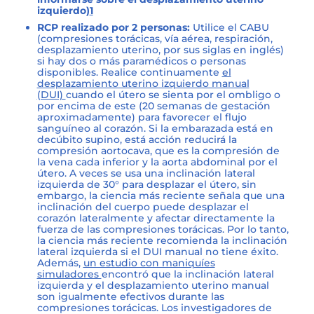
izquierdo)
1
RCP realizado por 2 personas:
Utilice el CABU
(compresiones torácicas, vía aérea, respiración,
desplazamiento uterino, por sus siglas en inglés)
si hay dos o más paramédicos o personas
disponibles. Realice continuamente
el
desplazamiento uterino izquierdo manual
(DUI)
cuando el útero se sienta por el ombligo o
por encima de este (20 semanas de gestación
aproximadamente) para favorecer el flujo
sanguíneo al corazón. Si la embarazada está en
decúbito supino, está acción reducirá la
compresión aortocava, que es la compresión de
la vena cada inferior y la aorta abdominal por el
útero. A veces se usa una inclinación lateral
izquierda de 30° para desplazar el útero, sin
embargo, la ciencia más reciente señala que una
inclinación del cuerpo puede desplazar el
corazón lateralmente y afectar directamente la
fuerza de las compresiones torácicas. Por lo tanto,
la ciencia más reciente recomienda la inclinación
lateral izquierda si el DUI manual no tiene éxito.
Además,
un estudio con maniquíes
simuladores
encontró que la inclinación lateral
izquierda y el desplazamiento uterino manual
son igualmente efectivos durante las
compresiones torácicas. Los investigadores de