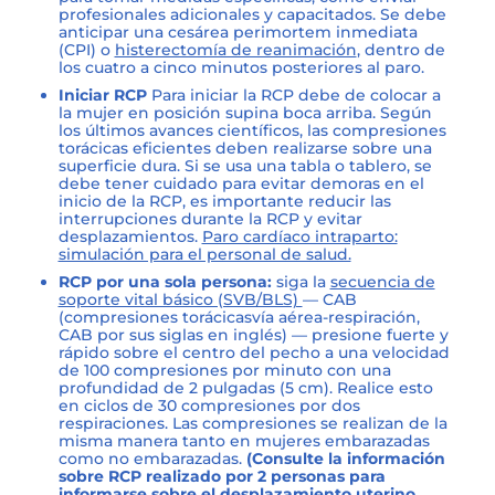
profesionales adicionales y capacitados. Se debe
anticipar una cesárea perimortem inmediata
(CPI) o
histerectomía de reanimación
, dentro de
los cuatro a cinco minutos posteriores al paro.
Iniciar RCP
Para iniciar la RCP debe de colocar a
la mujer en posición supina boca arriba. Según
los últimos avances científicos, las compresiones
torácicas eficientes deben realizarse sobre una
superficie dura. Si se usa una tabla o tablero, se
debe tener cuidado para evitar demoras en el
inicio de la RCP, es importante reducir las
interrupciones durante la RCP y evitar
desplazamientos.
Paro cardíaco intraparto:
simulación para el personal de salud.
RCP por una sola persona:
siga la
secuencia de
soporte vital básico (SVB/BLS)
— CAB
(compresiones torácicasvía aérea-respiración,
CAB por sus siglas en inglés) — presione fuerte y
rápido sobre el centro del pecho a una velocidad
de 100 compresiones por minuto con una
profundidad de 2 pulgadas (5 cm). Realice esto
en ciclos de 30 compresiones por dos
respiraciones. Las compresiones se realizan de la
misma manera tanto en mujeres embarazadas
como no embarazadas.
(Consulte la información
sobre RCP realizado por 2 personas para
informarse sobre el desplazamiento uterino