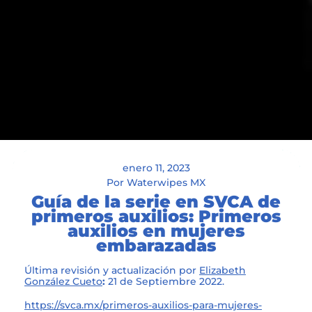
enero 11, 2023
Por Waterwipes MX
Guía de la serie en SVCA de
primeros auxilios: Primeros
auxilios en mujeres
embarazadas
Última revisión y actualización por
Elizabeth
González Cueto
:
21 de Septiembre 2022.
https://svca.mx/primeros-auxilios-para-mujeres-